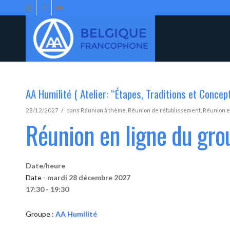
AA Humilité ( Atelier: “Étapes, Traditions et Concep
/
28/12/2027
dans
Réunion à thème
,
Réunion de rétablissement
,
Réunion e
Réunion en ligne du gro
Date/heure
Date -
mardi 28 décembre 2027
17:30 - 19:30
Groupe :
AA Humilité