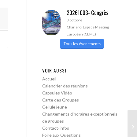
20261003- Congrès
3 octobre
Charleroi Espace Meeting
Européen (CEME)
Tous les évenements
VOIR AUSSI
Accueil
Calendrier des réunions
Capsules Vidéo
Carte des Groupes
Cellule jeune
Changements d’horaires exceptionnels
de groupes
AA
Contact-infos
Tr
Foire aux Questions