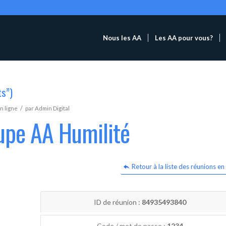
Nous les AA
Les AA pour vous?
ts”)
/
n ligne
par
Admin Digital
upe AA Humilité
Retour à la liste des réunions en 
ID de réunion :
84935493840
Code / mot de passe :
1234