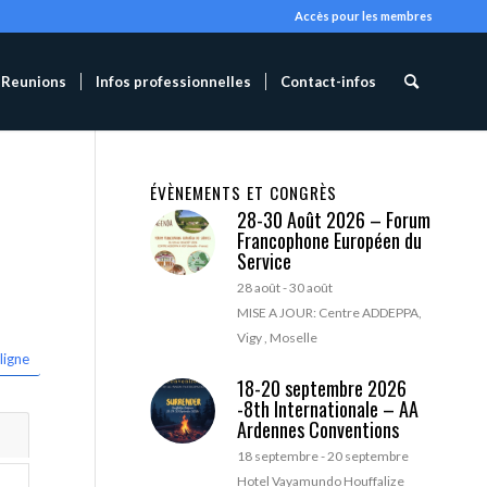
Accès pour les membres
Reunions
Infos professionnelles
Contact-infos
ÉVÈNEMENTS ET CONGRÈS
28-30 Août 2026 – Forum
Francophone Européen du
Service
28 août
-
30 août
MISE A JOUR: Centre ADDEPPA,
Vigy , Moselle
ligne
18-20 septembre 2026
-8th Internationale – AA
Ardennes Conventions
18 septembre
-
20 septembre
Hotel Vayamundo Houffalize