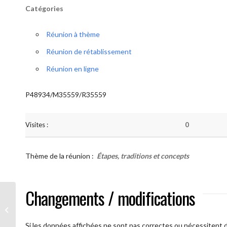
Catégories
Réunion à thème
Réunion de rétablissement
Réunion en ligne
P48934/M35559/R35559
Visites :
0
Thème de la réunion :
Étapes, traditions et concepts
Changements / modifications
AA Humilité ( Atelier: “Étapes,
Traditions et Concepts”)
Si les données affichées ne sont pas correctes ou nécessitent d'