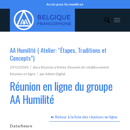
Accès pour les membres
AA Humilité ( Atelier: “Étapes, Traditions et
Concepts”)
/
29/10/2030
dans
Réunion à thème
,
Réunion de rétablissement
,
/
Réunion en ligne
par
Admin Digital
Réunion en ligne du groupe
AA Humilité
Retour à la liste des réunions en ligne
Date/heure