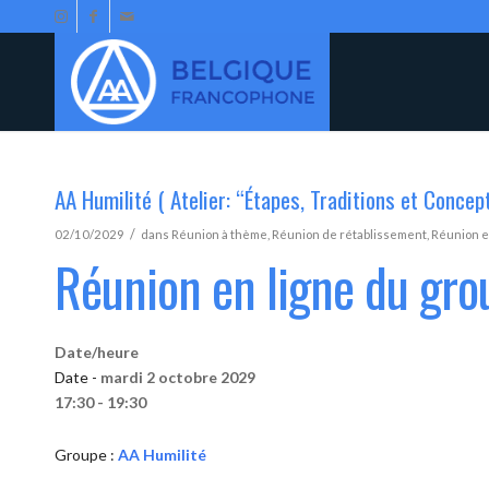
AA Humilité ( Atelier: “Étapes, Traditions et Concep
/
02/10/2029
dans
Réunion à thème
,
Réunion de rétablissement
,
Réunion e
Réunion en ligne du gro
Date/heure
Date -
mardi 2 octobre 2029
17:30 - 19:30
Groupe :
AA Humilité