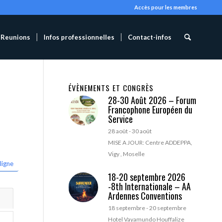
Accès pour les membres
Reunions
Infos professionnelles
Contact-infos
ÉVÈNEMENTS ET CONGRÈS
28-30 Août 2026 – Forum
Francophone Européen du
Service
28 août
-
30 août
MISE A JOUR: Centre ADDEPPA,
Vigy , Moselle
ligne
18-20 septembre 2026
-8th Internationale – AA
Ardennes Conventions
18 septembre
-
20 septembre
Hotel Vayamundo Houffalize