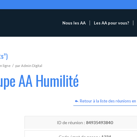
Nous les AA
Les AA pour vous?
ts”)
/
n ligne
par
Admin Digital
upe AA Humilité
Retour à la liste des réunions en 
ID de réunion :
84935493840
Code / mot de passe :
1234