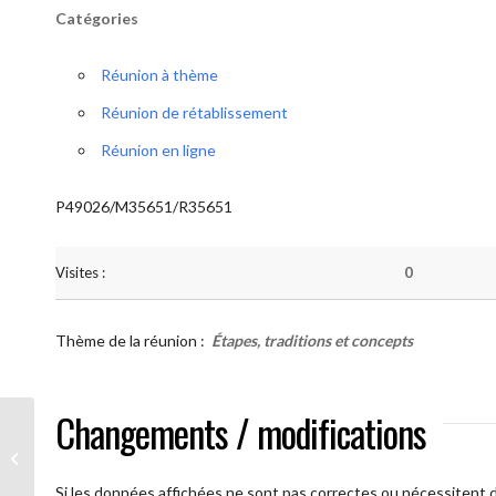
Catégories
Réunion à thème
Réunion de rétablissement
Réunion en ligne
P49026/M35651/R35651
Visites :
0
Thème de la réunion :
Étapes, traditions et concepts
Changements / modifications
AA Humilité ( Atelier: “Étapes,
Traditions et Concepts”)
Si les données affichées ne sont pas correctes ou nécessitent d'