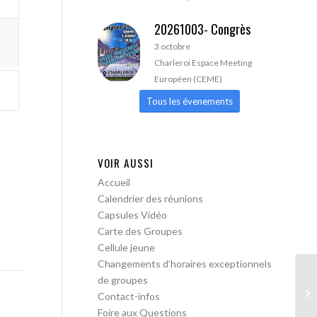
20261003- Congrès
3 octobre
Charleroi Espace Meeting
Européen (CEME)
Tous les évenements
VOIR AUSSI
Accueil
Calendrier des réunions
Capsules Vidéo
Carte des Groupes
Cellule jeune
Changements d’horaires exceptionnels
de groupes
AA
Contact-infos
Tr
Foire aux Questions