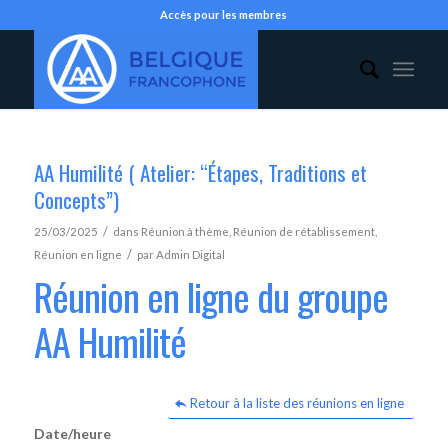
Accès pour les membres
AA Humilité ( Atelier: “Étapes, Traditions et
Concepts”)
/
25/03/2025
dans
Réunion à thème
,
Réunion de rétablissement
,
/
Réunion en ligne
par
Admin Digital
Réunion en ligne du groupe
AA Humilité
Retour à la liste des réunions en ligne
Date/heure