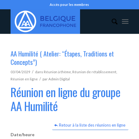
Accès pour les membres
AA Humilité ( Atelier: “Étapes, Traditions et
Concepts”)
/
03/04/2029
dans
Réunion à thème
,
Réunion de rétablissement
,
/
Réunion en ligne
par
Admin Digital
Réunion en ligne du groupe
AA Humilité
Retour à la liste des réunions en ligne
Date/heure