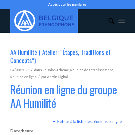
Accès pour les membres
AA Humilité ( Atelier: “Étapes, Traditions et
Concepts”)
/
04/08/2026
dans
Réunion à thème
,
Réunion de rétablissement
,
/
Réunion en ligne
par
Admin Digital
Réunion en ligne du groupe
AA Humilité
Retour à la liste des réunions en ligne
Date/heure