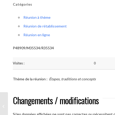
Catégories
Réunion à thème
Réunion de rétablissement
Réunion en ligne
P48909/M35534/R35534
Visites :
0
Thème de la réunion :
Étapes, traditions et concepts
Changements / modifications
AA Humilité ( Atelier: “Étapes,
Traditions et Concepts”)
Si les données affichées ne sont pas correctes ou nécessitent d'