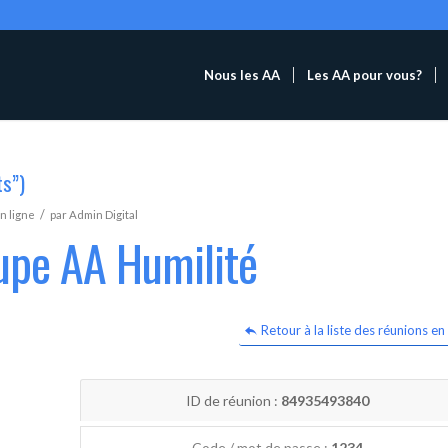
Nous les AA
Les AA pour vous?
ts”)
/
n ligne
par
Admin Digital
upe AA Humilité
Retour à la liste des réunions en 
ID de réunion :
84935493840
Code / mot de passe :
1234