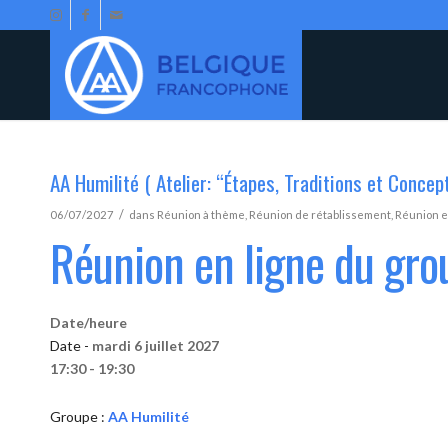
AA Humilité ( Atelier: “Étapes, Traditions et Concep
/
06/07/2027
dans
Réunion à thème
,
Réunion de rétablissement
,
Réunion e
Réunion en ligne du gro
Date/heure
Date -
mardi 6 juillet 2027
17:30 - 19:30
Groupe :
AA Humilité