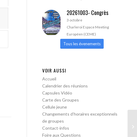
20261003- Congrès
3 octobre
Charleroi Espace Meeting
Européen (CEME)
Tous les évenements
VOIR AUSSI
Accueil
Calendrier des réunions
Capsules Vidéo
Carte des Groupes
Cellule jeune
Changements d’horaires exceptionnels
de groupes
AA
Contact-infos
Tr
Foire aux Questions