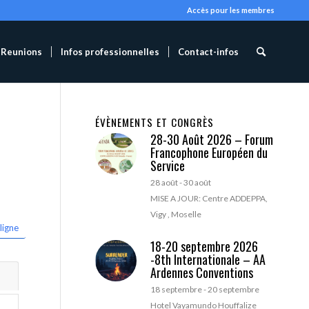
Accès pour les membres
Reunions
Infos professionnelles
Contact-infos
ÉVÈNEMENTS ET CONGRÈS
28-30 Août 2026 – Forum
Francophone Européen du
Service
28 août
-
30 août
MISE A JOUR: Centre ADDEPPA,
Vigy , Moselle
ligne
18-20 septembre 2026
-8th Internationale – AA
Ardennes Conventions
18 septembre
-
20 septembre
Hotel Vayamundo Houffalize