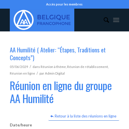
Accès pour les membres
AA Humilité ( Atelier: “Étapes, Traditions et
Concepts”)
/
05/06/2029
dans
Réunion à thème
,
Réunion de rétablissement
,
/
Réunion en ligne
par
Admin Digital
Réunion en ligne du groupe
AA Humilité
Retour à la liste des réunions en ligne
Date/heure