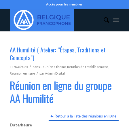
Accès pour les membres
AA Humilité ( Atelier: “Étapes, Traditions et
Concepts”)
/
11/03/2025
dans
Réunion à thème
,
Réunion de rétablissement
,
/
Réunion en ligne
par
Admin Digital
Réunion en ligne du groupe
AA Humilité
Retour à la liste des réunions en ligne
Date/heure