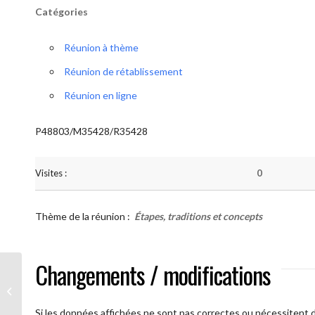
Catégories
Réunion à thème
Réunion de rétablissement
Réunion en ligne
P48803/M35428/R35428
Visites :
0
Thème de la réunion :
Étapes, traditions et concepts
Changements / modifications
AA Humilité ( Atelier: “Étapes,
Traditions et Concepts”)
Si les données affichées ne sont pas correctes ou nécessitent d'