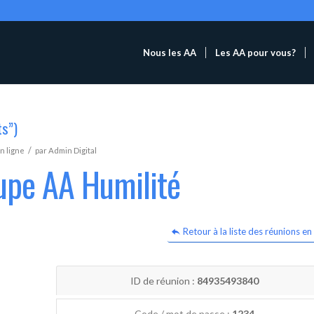
Nous les AA
Les AA pour vous?
ts”)
/
n ligne
par
Admin Digital
upe AA Humilité
Retour à la liste des réunions en 
ID de réunion :
84935493840
Code / mot de passe :
1234