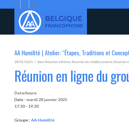
AA Humilité ( Atelier: “Étapes, Traditions et Concep
/
28/01/2025
dans
Réunion à thème
,
Réunion de rétablissement
,
Réunion e
Réunion en ligne du gro
Date/heure
Date -
mardi 28 janvier 2025
17:30 - 19:30
Groupe :
AA Humilité