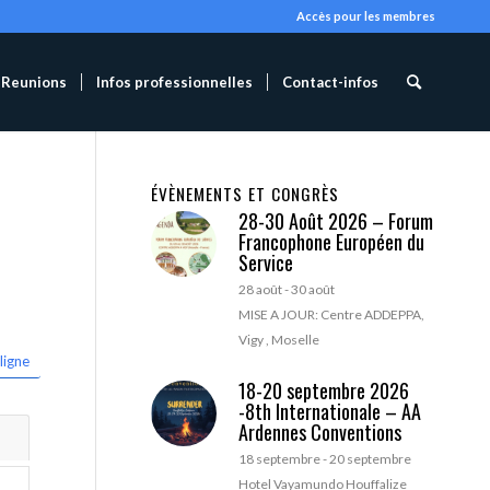
Accès pour les membres
Reunions
Infos professionnelles
Contact-infos
ÉVÈNEMENTS ET CONGRÈS
28-30 Août 2026 – Forum
Francophone Européen du
Service
28 août
-
30 août
MISE A JOUR: Centre ADDEPPA,
Vigy , Moselle
ligne
18-20 septembre 2026
-8th Internationale – AA
Ardennes Conventions
18 septembre
-
20 septembre
Hotel Vayamundo Houffalize