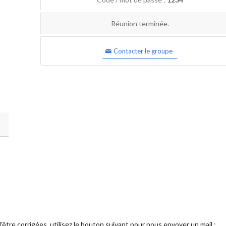
Réunion terminée.
Contacter le groupe
être corrigées, utilisez le bouton suivant pour nous envoyer un mail :