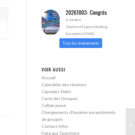
20261003- Congrès
3 octobre
Charleroi Espace Meeting
Européen (CEME)
Tous les évenements
VOIR AUSSI
Accueil
Calendrier des réunions
Capsules Vidéo
Carte des Groupes
Cellule jeune
Changements d’horaires exceptionnels
de groupes
AA
Contact-infos
Tr
Foire aux Questions