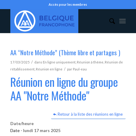
Accès pour les membres
AA “Notre Méthode” (Thème libre et partages )
/
17/03/2025
dans
En ligne uniquement
,
Réunion à thème
,
Réunion de
/
rétablissement
,
Réunion en ligne
par
Paul-eau
Réunion en ligne du groupe
AA "Notre Méthode"
Retour à la liste des réunions en ligne
Date/heure
Date -
lundi 17 mars 2025