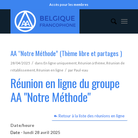
Accès pour les membres
AA “Notre Méthode” (Thème libre et partages )
/
28/04/2025
dans
En ligne uniquement
,
Réunion à thème
,
Réunion de
/
rétablissement
,
Réunion en ligne
par
Paul-eau
Réunion en ligne du groupe
AA "Notre Méthode"
Retour à la liste des réunions en ligne
Date/heure
Date -
lundi 28 avril 2025