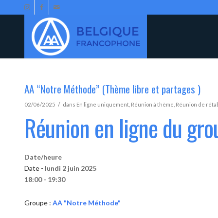
AA “Notre Méthode” (Thème libre et partages )
/
02/06/2025
dans
En ligne uniquement
,
Réunion à thème
,
Réunion de réta
Réunion en ligne du gr
Date/heure
Date -
lundi 2 juin 2025
18:00 - 19:30
Groupe :
AA "Notre Méthode"