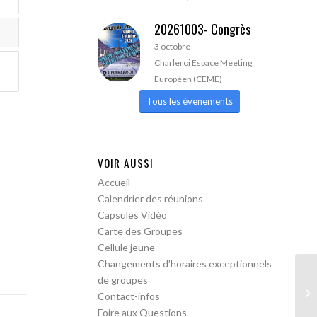
20261003- Congrès
3 octobre
Charleroi Espace Meeting
Européen (CEME)
Tous les évenements
VOIR AUSSI
Accueil
Calendrier des réunions
Capsules Vidéo
Carte des Groupes
Cellule jeune
Changements d’horaires exceptionnels
de groupes
AA
Contact-infos
pa
Foire aux Questions