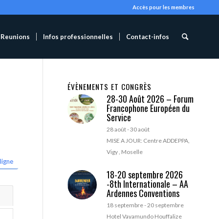
Accès pour les membres
Reunions
Infos professionnelles
Contact-infos
ÉVÈNEMENTS ET CONGRÈS
28-30 Août 2026 – Forum
Francophone Européen du
Service
28 août
-
30 août
MISE A JOUR: Centre ADDEPPA,
Vigy , Moselle
ligne
18-20 septembre 2026
-8th Internationale – AA
Ardennes Conventions
18 septembre
-
20 septembre
Hotel Vayamundo Houffalize