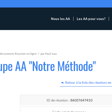
Nous les AA
Les AA pour vous?
/
blissement
,
Réunion en ligne
par
Paul-eau
oupe AA "Notre Méthode"
Retour à la liste des réunions en 
ID de réunion :
86037647410
Code / mot de passe :