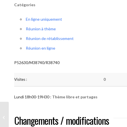
Catégories
En ligne uniquement
Réunion à thème
Réunion de rétablissement
Réunion en ligne
P52630/M38740/R38740
Visites :
0
Lundi 18h00-19H30 :
Thème libre et partages
AA “Notre Méthode” (Thème libre et
Changements / modifications
partages )