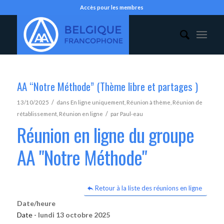
Accès pour les membres
AA “Notre Méthode” (Thème libre et partages )
/
13/10/2025
dans
En ligne uniquement
,
Réunion à thème
,
Réunion de
/
rétablissement
,
Réunion en ligne
par
Paul-eau
Réunion en ligne du groupe
AA "Notre Méthode"
Retour à la liste des réunions en ligne
Date/heure
Date -
lundi 13 octobre 2025