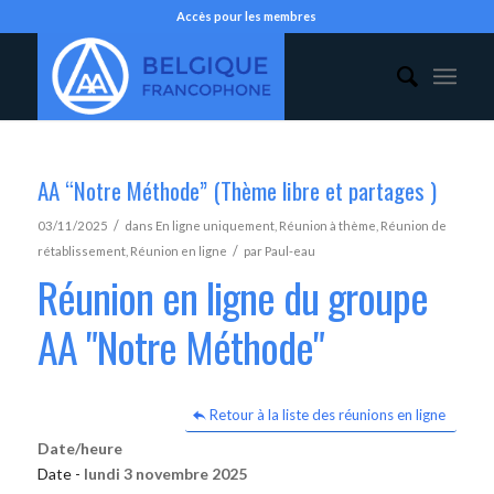
Accès pour les membres
AA “Notre Méthode” (Thème libre et partages )
/
03/11/2025
dans
En ligne uniquement
,
Réunion à thème
,
Réunion de
/
rétablissement
,
Réunion en ligne
par
Paul-eau
Réunion en ligne du groupe
AA "Notre Méthode"
Retour à la liste des réunions en ligne
Date/heure
Date -
lundi 3 novembre 2025