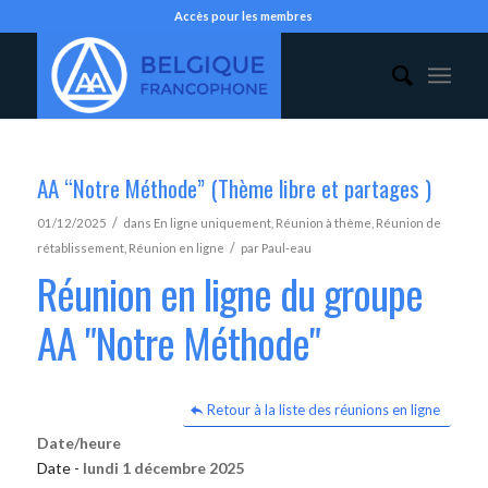
Accès pour les membres
AA “Notre Méthode” (Thème libre et partages )
/
01/12/2025
dans
En ligne uniquement
,
Réunion à thème
,
Réunion de
/
rétablissement
,
Réunion en ligne
par
Paul-eau
Réunion en ligne du groupe
AA "Notre Méthode"
Retour à la liste des réunions en ligne
Date/heure
Date -
lundi 1 décembre 2025