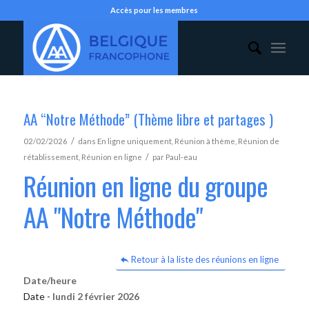
Accès pour les membres
AA “Notre Méthode” (Thème libre et partages )
/
02/02/2026
dans
En ligne uniquement
,
Réunion à thème
,
Réunion de
/
rétablissement
,
Réunion en ligne
par
Paul-eau
Réunion en ligne du groupe
AA "Notre Méthode"
Retour à la liste des réunions en ligne
Date/heure
Date -
lundi 2 février 2026