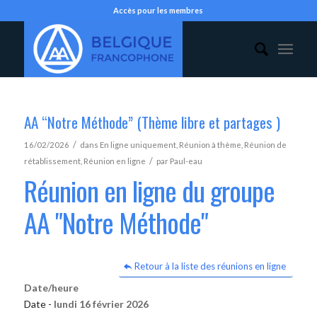
Accès pour les membres
AA “Notre Méthode” (Thème libre et partages )
/
16/02/2026
dans
En ligne uniquement
,
Réunion à thème
,
Réunion de
/
rétablissement
,
Réunion en ligne
par
Paul-eau
Réunion en ligne du groupe
AA "Notre Méthode"
Retour à la liste des réunions en ligne
Date/heure
Date -
lundi 16 février 2026