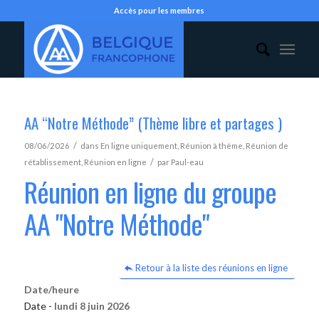
Accès pour les membres
AA “Notre Méthode” (Thème libre et partages )
/
08/06/2026
dans
En ligne uniquement
,
Réunion à thème
,
Réunion de
/
rétablissement
,
Réunion en ligne
par
Paul-eau
Réunion en ligne du groupe
AA "Notre Méthode"
Retour à la liste des réunions en ligne
Date/heure
Date -
lundi 8 juin 2026