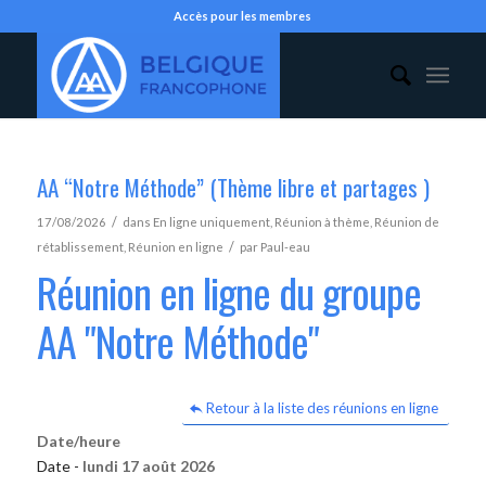
Accès pour les membres
AA “Notre Méthode” (Thème libre et partages )
/
17/08/2026
dans
En ligne uniquement
,
Réunion à thème
,
Réunion de
/
rétablissement
,
Réunion en ligne
par
Paul-eau
Réunion en ligne du groupe
AA "Notre Méthode"
Retour à la liste des réunions en ligne
Date/heure
Date -
lundi 17 août 2026