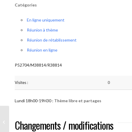
Catégories
En ligne uniquement
Réunion à thème
Réunion de rétablissement
Réunion en ligne
P52704/M38814/R38814
Visites :
0
Lundi 18h00-19H30 :
Thème libre et partages
AA “Notre Méthode” (Thème libre et
Changements / modifications
partages )