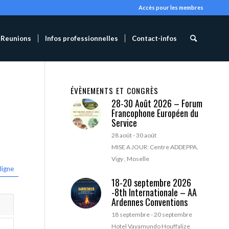
Accès pour les membres
Reunions
Infos professionnelles
Contact-infos
ÉVÈNEMENTS ET CONGRÈS
28-30 Août 2026 – Forum
Francophone Européen du
Service
28 août
-
30 août
MISE A JOUR: Centre ADDEPPA,
Vigy , Moselle
ligne
18-20 septembre 2026
-8th Internationale – AA
Ardennes Conventions
18 septembre
-
20 septembre
Hotel Vayamundo Houffalize