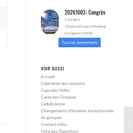
20261003- Congrès
3 octobre
Charleroi Espace Meeting
Européen (CEME)
Tous les évenements
VOIR AUSSI
Accueil
Calendrier des réunions
Capsules Vidéo
Carte des Groupes
Cellule jeune
Changements d’horaires exceptionnels
de groupes
AA
Contact-infos
pa
Foire aux Questions