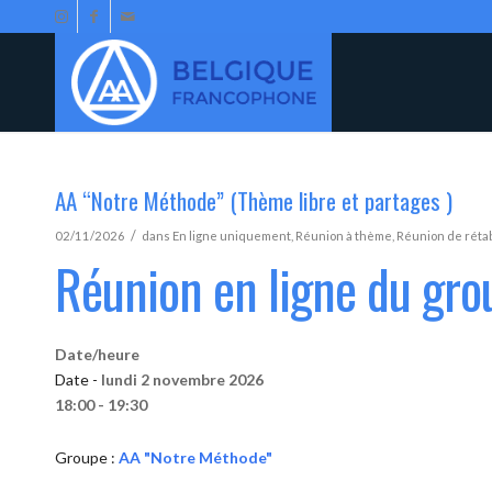
AA “Notre Méthode” (Thème libre et partages )
/
02/11/2026
dans
En ligne uniquement
,
Réunion à thème
,
Réunion de réta
Réunion en ligne du gr
Date/heure
Date -
lundi 2 novembre 2026
18:00 - 19:30
Groupe :
AA "Notre Méthode"