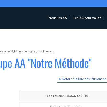
Nous les AA
Les AA pour vous?
/
blissement
,
Réunion en ligne
par
Paul-eau
oupe AA "Notre Méthode"
Retour à la liste des réunions en 
ID de réunion :
86037647410
Code / mot de passe :