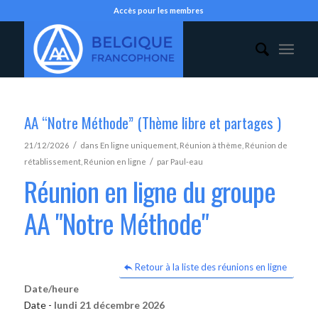
Accès pour les membres
AA “Notre Méthode” (Thème libre et partages )
/
21/12/2026
dans
En ligne uniquement
,
Réunion à thème
,
Réunion de
/
rétablissement
,
Réunion en ligne
par
Paul-eau
Réunion en ligne du groupe
AA "Notre Méthode"
Retour à la liste des réunions en ligne
Date/heure
Date -
lundi 21 décembre 2026