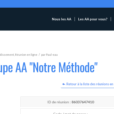
Nous les AA
Les AA pour vous?
/
blissement
,
Réunion en ligne
par
Paul-eau
oupe AA "Notre Méthode"
Retour à la liste des réunions en 
ID de réunion :
86037647410
Code / mot de passe :