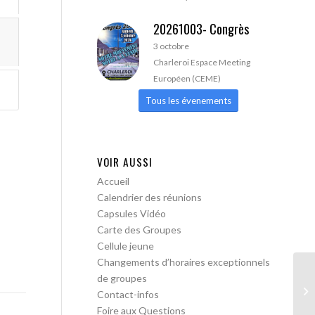
20261003- Congrès
3 octobre
Charleroi Espace Meeting
Européen (CEME)
Tous les évenements
VOIR AUSSI
Accueil
Calendrier des réunions
Capsules Vidéo
Carte des Groupes
Cellule jeune
Changements d’horaires exceptionnels
de groupes
AA
Contact-infos
pa
Foire aux Questions