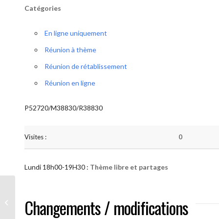
Catégories
En ligne uniquement
Réunion à thème
Réunion de rétablissement
Réunion en ligne
P52720/M38830/R38830
Visites :
0
Lundi 18h00-19H30 :
Thème libre et partages
AA “Notre Méthode” (Thème libre et
Changements / modifications
partages )