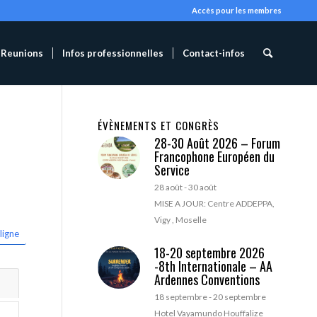
Accès pour les membres
Reunions
Infos professionnelles
Contact-infos
ÉVÈNEMENTS ET CONGRÈS
28-30 Août 2026 – Forum
Francophone Européen du
Service
28 août
-
30 août
MISE A JOUR: Centre ADDEPPA,
Vigy , Moselle
ligne
18-20 septembre 2026
-8th Internationale – AA
Ardennes Conventions
18 septembre
-
20 septembre
Hotel Vayamundo Houffalize