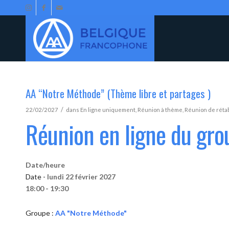
AA “Notre Méthode” (Thème libre et partages )
/
22/02/2027
dans
En ligne uniquement
,
Réunion à thème
,
Réunion de réta
Réunion en ligne du gr
Date/heure
Date -
lundi 22 février 2027
18:00 - 19:30
Groupe :
AA "Notre Méthode"