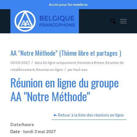
Accès pour les membres
AA “Notre Méthode” (Thème libre et partages )
/
03/05/2027
dans
En ligne uniquement
,
Réunion à thème
,
Réunion de
/
rétablissement
,
Réunion en ligne
par
Paul-eau
Réunion en ligne du groupe
AA "Notre Méthode"
Retour à la liste des réunions en ligne
Date/heure
Date -
lundi 3 mai 2027