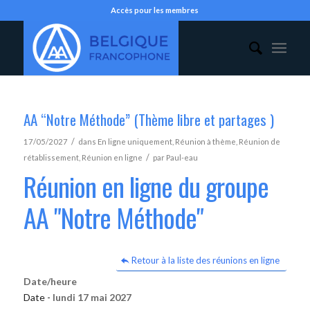
Accès pour les membres
AA “Notre Méthode” (Thème libre et partages )
/
17/05/2027
dans
En ligne uniquement
,
Réunion à thème
,
Réunion de
/
rétablissement
,
Réunion en ligne
par
Paul-eau
Réunion en ligne du groupe
AA "Notre Méthode"
Retour à la liste des réunions en ligne
Date/heure
Date -
lundi 17 mai 2027