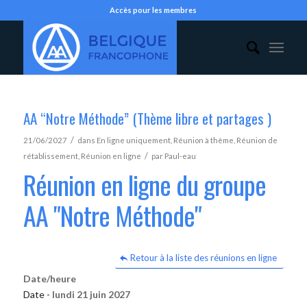
Accès pour les membres
AA “Notre Méthode” (Thème libre et partages )
/
21/06/2027
dans
En ligne uniquement
,
Réunion à thème
,
Réunion de
/
rétablissement
,
Réunion en ligne
par
Paul-eau
Réunion en ligne du groupe
AA "Notre Méthode"
Retour à la liste des réunions en ligne
Date/heure
Date -
lundi 21 juin 2027