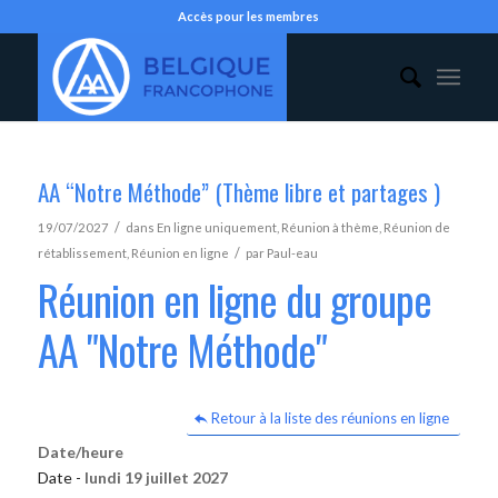
Accès pour les membres
AA “Notre Méthode” (Thème libre et partages )
/
19/07/2027
dans
En ligne uniquement
,
Réunion à thème
,
Réunion de
/
rétablissement
,
Réunion en ligne
par
Paul-eau
Réunion en ligne du groupe
AA "Notre Méthode"
Retour à la liste des réunions en ligne
Date/heure
Date -
lundi 19 juillet 2027