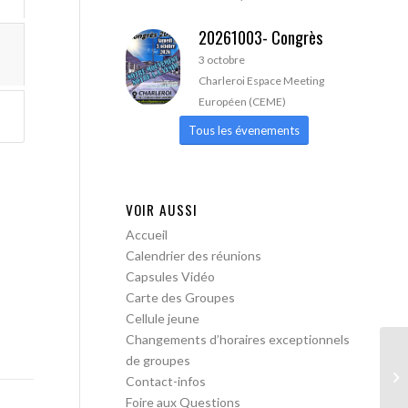
20261003- Congrès
3 octobre
Charleroi Espace Meeting
Européen (CEME)
Tous les évenements
VOIR AUSSI
Accueil
Calendrier des réunions
Capsules Vidéo
Carte des Groupes
Cellule jeune
Changements d’horaires exceptionnels
de groupes
AA
Contact-infos
pa
Foire aux Questions