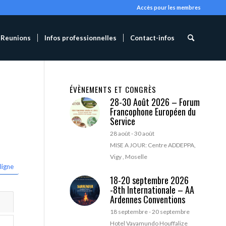
Accès pour les membres
Reunions
Infos professionnelles
Contact-infos
ÉVÈNEMENTS ET CONGRÈS
28-30 Août 2026 – Forum
Francophone Européen du
Service
28 août
-
30 août
MISE A JOUR: Centre ADDEPPA,
Vigy , Moselle
ligne
18-20 septembre 2026
-8th Internationale – AA
Ardennes Conventions
18 septembre
-
20 septembre
Hotel Vayamundo Houffalize