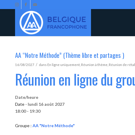
AA “Notre Méthode” (Thème libre et partages )
/
16/08/2027
dans
En ligne uniquement
,
Réunion à thème
,
Réunion de réta
Réunion en ligne du gr
Date/heure
Date -
lundi 16 août 2027
18:00 - 19:30
Groupe :
AA "Notre Méthode"