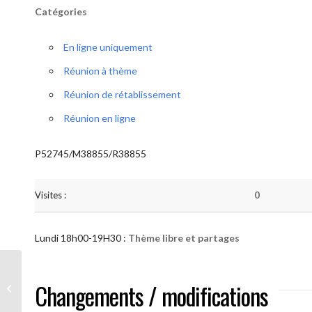
Catégories
En ligne uniquement
Réunion à thème
Réunion de rétablissement
Réunion en ligne
P52745/M38855/R38855
Visites :
0
Lundi 18h00-19H30 :
Thème libre et partages
AA “Notre Méthode” (Thème libre et
Changements / modifications
partages )