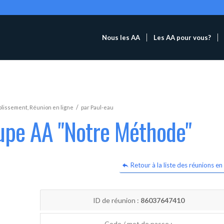
Nous les AA
Les AA pour vous?
/
blissement
,
Réunion en ligne
par
Paul-eau
oupe AA "Notre Méthode"
Retour à la liste des réunions en 
ID de réunion :
86037647410
Code / mot de passe :