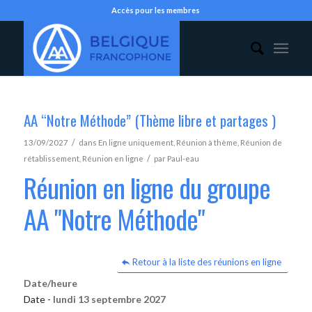
Accès pour les membres
AA “Notre Méthode” (Thème libre et partages )
/
13/09/2027
dans
En ligne uniquement
,
Réunion à thème
,
Réunion de
/
rétablissement
,
Réunion en ligne
par
Paul-eau
Réunion en ligne du groupe
AA "Notre Méthode"
Retour à la liste des réunions en ligne
Date/heure
Date -
lundi 13 septembre 2027