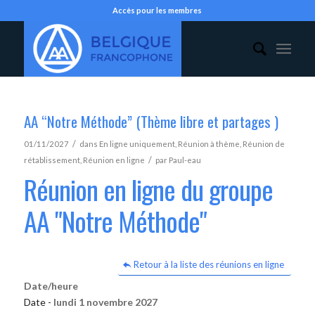
Accès pour les membres
AA “Notre Méthode” (Thème libre et partages )
/
01/11/2027
dans
En ligne uniquement
,
Réunion à thème
,
Réunion de
/
rétablissement
,
Réunion en ligne
par
Paul-eau
Réunion en ligne du groupe
AA "Notre Méthode"
Retour à la liste des réunions en ligne
Date/heure
Date -
lundi 1 novembre 2027