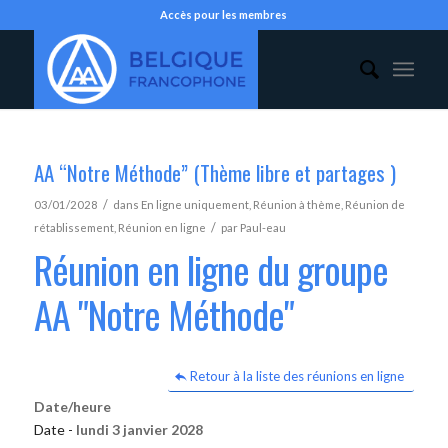
Accès pour les membres
AA “Notre Méthode” (Thème libre et partages )
/
03/01/2028
dans
En ligne uniquement
,
Réunion à thème
,
Réunion de
/
rétablissement
,
Réunion en ligne
par
Paul-eau
Réunion en ligne du groupe
AA "Notre Méthode"
Retour à la liste des réunions en ligne
Date/heure
Date -
lundi 3 janvier 2028