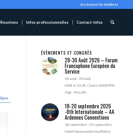
Accès pour les membres
Reunions
Infos professionnelles
Contact-infos
ÉVÈNEMENTS ET CONGRÈS
28-30 Août 2026 – Forum
Francophone Européen du
Service
28 août
-
30 août
MISE A JOUR: Centre ADDEPPA,
Vigy , Moselle
ligne
18-20 septembre 2026
-8th Internationale – AA
Ardennes Conventions
18 septembre
-
20 septembre
Hotel Vayamundo Houffalize