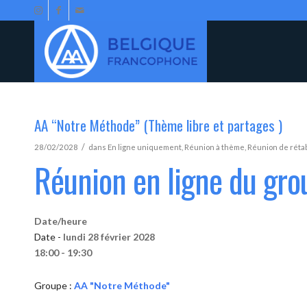
AA “Notre Méthode” (Thème libre et partages )
/
28/02/2028
dans
En ligne uniquement
,
Réunion à thème
,
Réunion de réta
Réunion en ligne du gr
Date/heure
Date -
lundi 28 février 2028
18:00 - 19:30
Groupe :
AA "Notre Méthode"