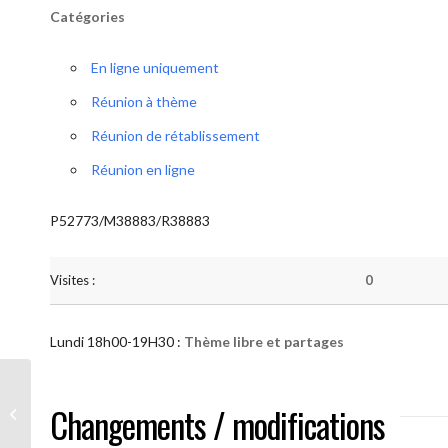
Catégories
En ligne uniquement
Réunion à thème
Réunion de rétablissement
Réunion en ligne
P52773/M38883/R38883
Visites :
0
Lundi 18h00-19H30 :
Thème libre et partages
AA “Notre Méthode” (Thème libre et
Changements / modifications
partages )