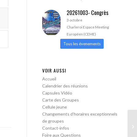
20261003- Congrès
3 octobre
Charleroi Espace Meeting
Européen (CEME)
Tous les évenements
VOIR AUSSI
Accueil
Calendrier des réunions
Capsules Vidéo
Carte des Groupes
Cellule jeune
Changements d’horaires exceptionnels
de groupes
AA
Contact-infos
pa
Foire aux Questions