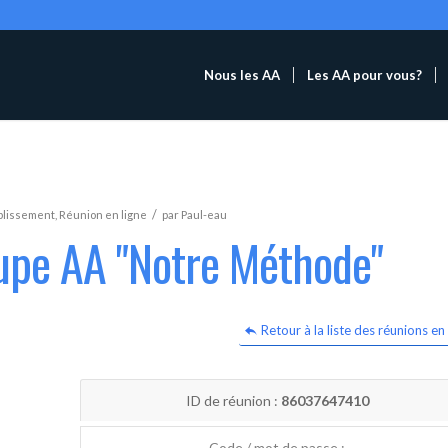
Nous les AA
Les AA pour vous?
/
blissement
,
Réunion en ligne
par
Paul-eau
oupe AA "Notre Méthode"
Retour à la liste des réunions en 
ID de réunion :
86037647410
Code / mot de passe :