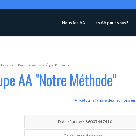
Nous les AA
Les AA pour vous?
/
blissement
,
Réunion en ligne
par
Paul-eau
oupe AA "Notre Méthode"
Retour à la liste des réunions en 
ID de réunion :
86037647410
Code / mot de passe :