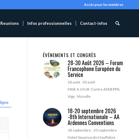
Accès pour les membres
Reunions
Infos professionnelles
Contact-infos
ÉVÈNEMENTS ET CONGRÈS
28-30 Août 2026 – Forum
Francophone Européen du
Service
28 août
-
30 août
MISE A JOUR: Centre ADDEPPA,
Vigy , Moselle
ligne
18-20 septembre 2026
-8th Internationale – AA
Ardennes Conventions
18 septembre
-
20 septembre
Hotel Vayamundo Houffalize