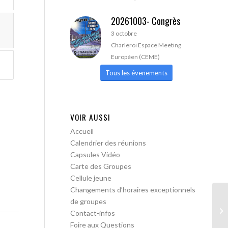
20261003- Congrès
3 octobre
Charleroi Espace Meeting
Européen (CEME)
Tous les évenements
VOIR AUSSI
Accueil
Calendrier des réunions
Capsules Vidéo
Carte des Groupes
Cellule jeune
Changements d’horaires exceptionnels
de groupes
AA
Contact-infos
pa
Foire aux Questions