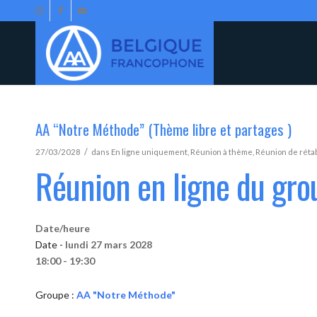
AA “Notre Méthode” (Thème libre et partages )
/
27/03/2028
dans
En ligne uniquement
,
Réunion à thème
,
Réunion de réta
Réunion en ligne du gr
Date/heure
Date -
lundi 27 mars 2028
18:00 - 19:30
Groupe :
AA "Notre Méthode"