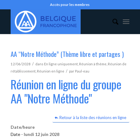
Accès pour les membres
AA “Notre Méthode” (Thème libre et partages )
/
12/06/2028
dans
En ligne uniquement
,
Réunion à thème
,
Réunion de
/
rétablissement
,
Réunion en ligne
par
Paul-eau
Réunion en ligne du groupe
AA "Notre Méthode"
Retour à la liste des réunions en ligne
Date/heure
Date -
lundi 12 juin 2028