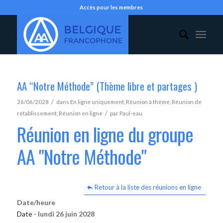
Accès pour les membres
AA “Notre Méthode” (Thème libre et partages )
/
26/06/2028
dans
En ligne uniquement
,
Réunion à thème
,
Réunion de
/
rétablissement
,
Réunion en ligne
par
Paul-eau
Réunion en ligne du groupe
AA "Notre Méthode"
Retour à la liste des réunions en ligne
Date/heure
Date -
lundi 26 juin 2028