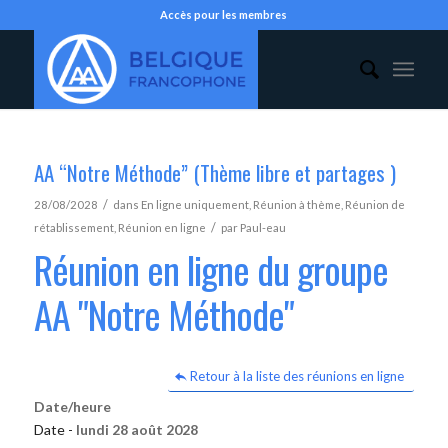
Accès pour les membres
AA “Notre Méthode” (Thème libre et partages )
/
28/08/2028
dans
En ligne uniquement
,
Réunion à thème
,
Réunion de
/
rétablissement
,
Réunion en ligne
par
Paul-eau
Réunion en ligne du groupe
AA "Notre Méthode"
Retour à la liste des réunions en ligne
Date/heure
Date -
lundi 28 août 2028