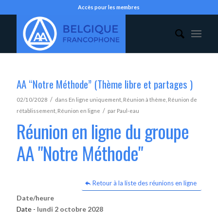
Accès pour les membres
AA “Notre Méthode” (Thème libre et partages )
/
02/10/2028
dans
En ligne uniquement
,
Réunion à thème
,
Réunion de
/
rétablissement
,
Réunion en ligne
par
Paul-eau
Réunion en ligne du groupe
AA "Notre Méthode"
Retour à la liste des réunions en ligne
Date/heure
Date -
lundi 2 octobre 2028