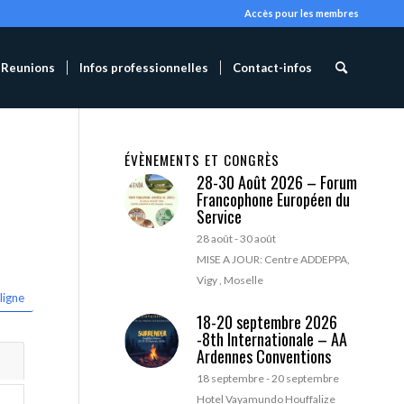
Accès pour les membres
Reunions
Infos professionnelles
Contact-infos
ÉVÈNEMENTS ET CONGRÈS
28-30 Août 2026 – Forum
Francophone Européen du
Service
28 août
-
30 août
MISE A JOUR: Centre ADDEPPA,
Vigy , Moselle
ligne
18-20 septembre 2026
-8th Internationale – AA
Ardennes Conventions
18 septembre
-
20 septembre
Hotel Vayamundo Houffalize