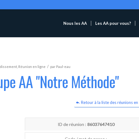
Nous les AA
Les AA pour vous?
/
blissement
,
Réunion en ligne
par
Paul-eau
oupe AA "Notre Méthode"
Retour à la liste des réunions en 
ID de réunion :
86037647410
Code / mot de passe :