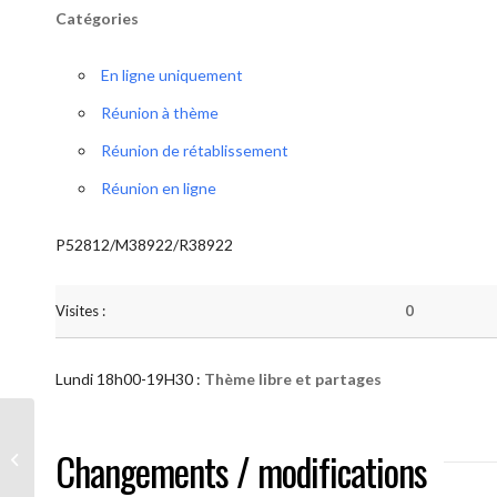
Catégories
En ligne uniquement
Réunion à thème
Réunion de rétablissement
Réunion en ligne
P52812/M38922/R38922
Visites :
0
Lundi 18h00-19H30 :
Thème libre et partages
AA “Notre Méthode” (Thème libre et
Changements / modifications
partages )