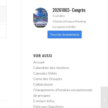
20261003- Congrès
3 octobre
Charleroi Espace Meeting
Européen (CEME)
Tous les évenements
VOIR AUSSI
Accueil
Calendrier des réunions
Capsules Vidéo
Carte des Groupes
Cellule jeune
Changements d’horaires exceptionnels
de groupes
AA
Contact-infos
pa
Foire aux Questions