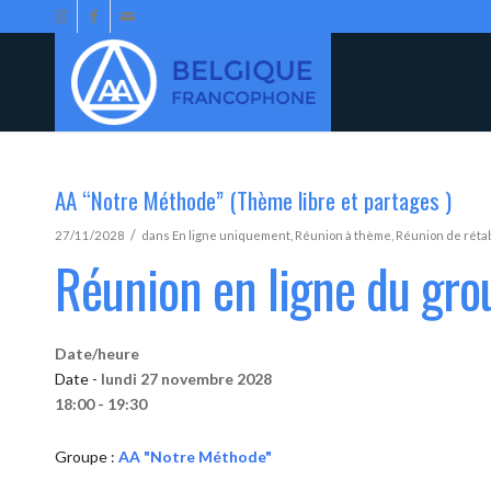
AA “Notre Méthode” (Thème libre et partages )
/
27/11/2028
dans
En ligne uniquement
,
Réunion à thème
,
Réunion de réta
Réunion en ligne du gr
Date/heure
Date -
lundi 27 novembre 2028
18:00 - 19:30
Groupe :
AA "Notre Méthode"