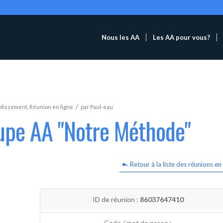
Nous les AA
Les AA pour vous?
/
blissement
,
Réunion en ligne
par
Paul-eau
oupe AA "Notre Méthode"
Retour à la liste des réunions en 
ID de réunion :
86037647410
Code / mot de passe :