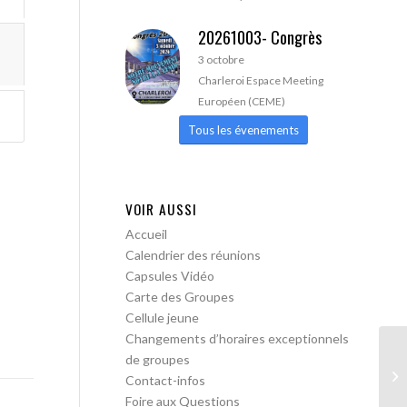
20261003- Congrès
3 octobre
Charleroi Espace Meeting
Européen (CEME)
Tous les évenements
VOIR AUSSI
Accueil
Calendrier des réunions
Capsules Vidéo
Carte des Groupes
Cellule jeune
Changements d’horaires exceptionnels
de groupes
AA
Contact-infos
pa
Foire aux Questions