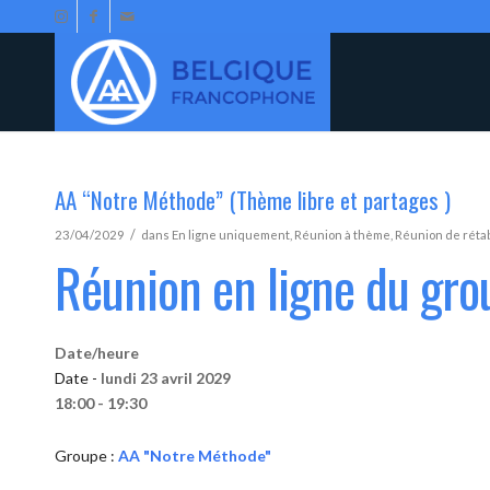
AA “Notre Méthode” (Thème libre et partages )
/
23/04/2029
dans
En ligne uniquement
,
Réunion à thème
,
Réunion de réta
Réunion en ligne du gr
Date/heure
Date -
lundi 23 avril 2029
18:00 - 19:30
Groupe :
AA "Notre Méthode"