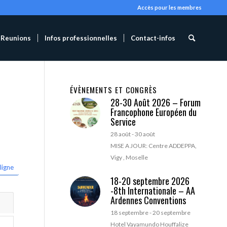
Accès pour les membres
Reunions
Infos professionnelles
Contact-infos
ÉVÈNEMENTS ET CONGRÈS
28-30 Août 2026 – Forum
Francophone Européen du
Service
28 août
-
30 août
MISE A JOUR: Centre ADDEPPA,
Vigy , Moselle
ligne
18-20 septembre 2026
-8th Internationale – AA
Ardennes Conventions
18 septembre
-
20 septembre
Hotel Vayamundo Houffalize