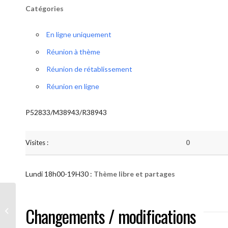
Catégories
En ligne uniquement
Réunion à thème
Réunion de rétablissement
Réunion en ligne
P52833/M38943/R38943
Visites :
0
Lundi 18h00-19H30 :
Thème libre et partages
AA “Notre Méthode” (Thème libre et
Changements / modifications
partages )