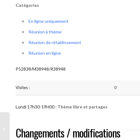
Catégories
En ligne uniquement
Réunion à thème
Réunion de rétablissement
Réunion en ligne
P52838/M38948/R38948
Visites :
0
Lundi 17h30-19H00 :
Thème libre et partages
AA “Notre Méthode” (Thème libre et
Changements / modifications
partages )