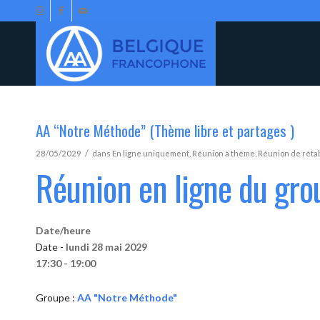
AA “Notre Méthode” (Thème libre et partages )
/
28/05/2029
dans
En ligne uniquement
,
Réunion à thème
,
Réunion de réta
Réunion en ligne du gr
Date/heure
Date -
lundi 28 mai 2029
17:30 - 19:00
Groupe :
AA "Notre Méthode"