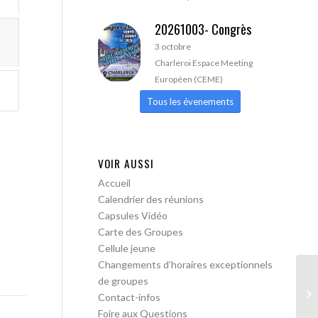
20261003- Congrès
3 octobre
Charleroi Espace Meeting
Européen (CEME)
Tous les évenements
VOIR AUSSI
Accueil
Calendrier des réunions
Capsules Vidéo
Carte des Groupes
Cellule jeune
Changements d’horaires exceptionnels
de groupes
AA
Contact-infos
pa
Foire aux Questions