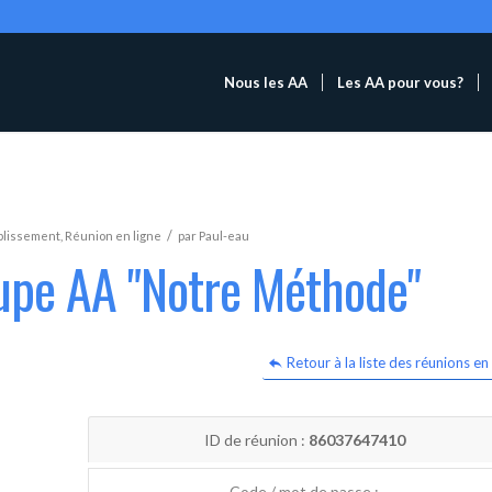
Nous les AA
Les AA pour vous?
/
blissement
,
Réunion en ligne
par
Paul-eau
oupe AA "Notre Méthode"
Retour à la liste des réunions en 
ID de réunion :
86037647410
Code / mot de passe :