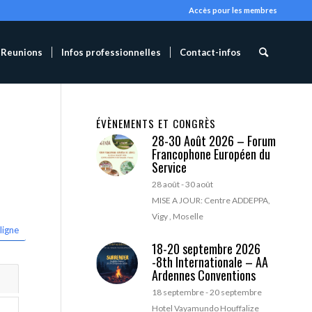
Accès pour les membres
Reunions
Infos professionnelles
Contact-infos
ÉVÈNEMENTS ET CONGRÈS
28-30 Août 2026 – Forum
Francophone Européen du
Service
28 août
-
30 août
MISE A JOUR: Centre ADDEPPA,
Vigy , Moselle
ligne
18-20 septembre 2026
-8th Internationale – AA
Ardennes Conventions
18 septembre
-
20 septembre
Hotel Vayamundo Houffalize