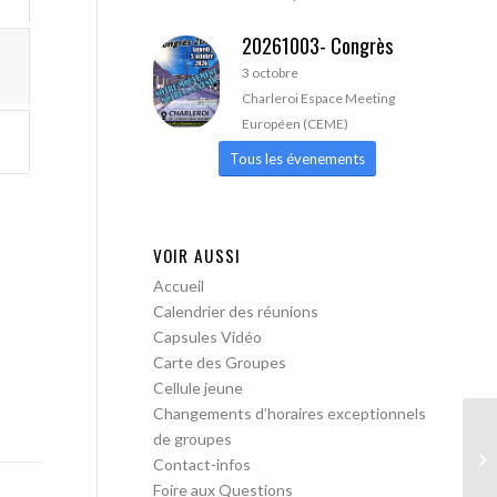
20261003- Congrès
3 octobre
Charleroi Espace Meeting
Européen (CEME)
Tous les évenements
VOIR AUSSI
Accueil
Calendrier des réunions
Capsules Vidéo
Carte des Groupes
Cellule jeune
Changements d’horaires exceptionnels
de groupes
AA
Contact-infos
pa
Foire aux Questions