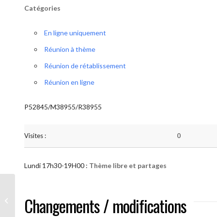
Catégories
En ligne uniquement
Réunion à thème
Réunion de rétablissement
Réunion en ligne
P52845/M38955/R38955
Visites :
0
Lundi 17h30-19H00 :
Thème libre et partages
AA “Notre Méthode” (Thème libre et
Changements / modifications
partages )