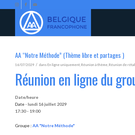
AA “Notre Méthode” (Thème libre et partages )
/
16/07/2029
dans
En ligne uniquement
,
Réunion à thème
,
Réunion de réta
Réunion en ligne du gr
Date/heure
Date -
lundi 16 juillet 2029
17:30 - 19:00
Groupe :
AA "Notre Méthode"