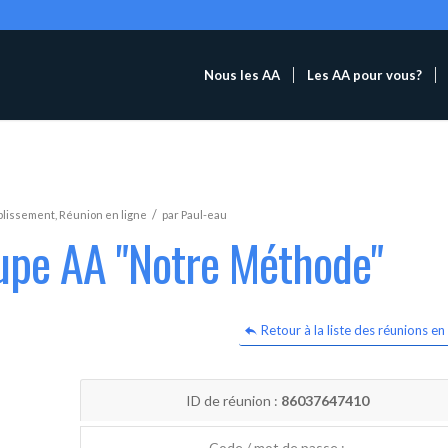
Nous les AA
Les AA pour vous?
/
blissement
,
Réunion en ligne
par
Paul-eau
oupe AA "Notre Méthode"
Retour à la liste des réunions en 
ID de réunion :
86037647410
Code / mot de passe :