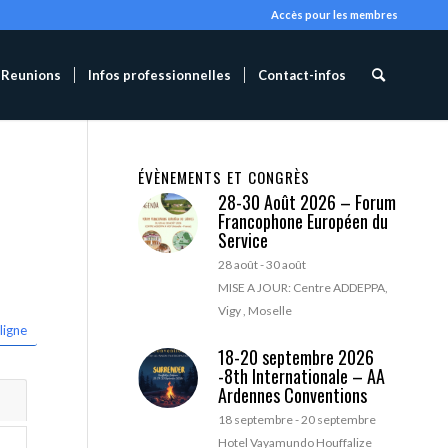
Accès pour les membres
Reunions
Infos professionnelles
Contact-infos
ÉVÈNEMENTS ET CONGRÈS
28-30 Août 2026 – Forum
Francophone Européen du
Service
28 août
-
30 août
MISE A JOUR: Centre ADDEPPA,
Vigy , Moselle
ligne
18-20 septembre 2026
-8th Internationale – AA
Ardennes Conventions
18 septembre
-
20 septembre
Hotel Vayamundo Houffalize