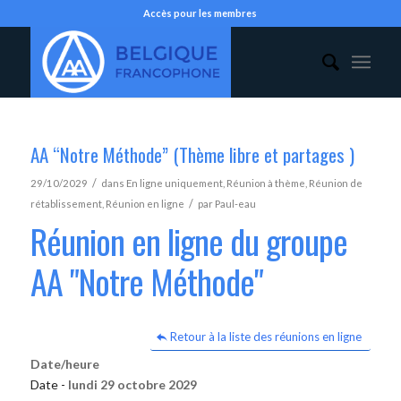
Accès pour les membres
AA “Notre Méthode” (Thème libre et partages )
/
29/10/2029
dans
En ligne uniquement
,
Réunion à thème
,
Réunion de
/
rétablissement
,
Réunion en ligne
par
Paul-eau
Réunion en ligne du groupe
AA "Notre Méthode"
Retour à la liste des réunions en ligne
Date/heure
Date -
lundi 29 octobre 2029