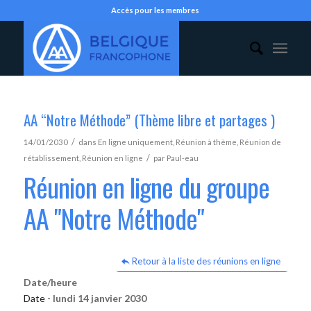
Accès pour les membres
AA “Notre Méthode” (Thème libre et partages )
/
14/01/2030
dans
En ligne uniquement
,
Réunion à thème
,
Réunion de
/
rétablissement
,
Réunion en ligne
par
Paul-eau
Réunion en ligne du groupe
AA "Notre Méthode"
Retour à la liste des réunions en ligne
Date/heure
Date -
lundi 14 janvier 2030