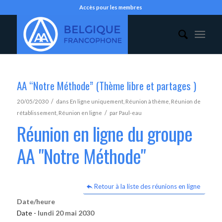
Accès pour les membres
AA “Notre Méthode” (Thème libre et partages )
/
20/05/2030
dans
En ligne uniquement
,
Réunion à thème
,
Réunion de
/
rétablissement
,
Réunion en ligne
par
Paul-eau
Réunion en ligne du groupe
AA "Notre Méthode"
Retour à la liste des réunions en ligne
Date/heure
Date -
lundi 20 mai 2030