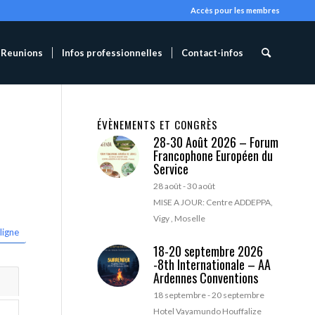
Accès pour les membres
Reunions
Infos professionnelles
Contact-infos
ÉVÈNEMENTS ET CONGRÈS
28-30 Août 2026 – Forum
Francophone Européen du
Service
28 août
-
30 août
MISE A JOUR: Centre ADDEPPA,
Vigy , Moselle
ligne
18-20 septembre 2026
-8th Internationale – AA
Ardennes Conventions
18 septembre
-
20 septembre
Hotel Vayamundo Houffalize