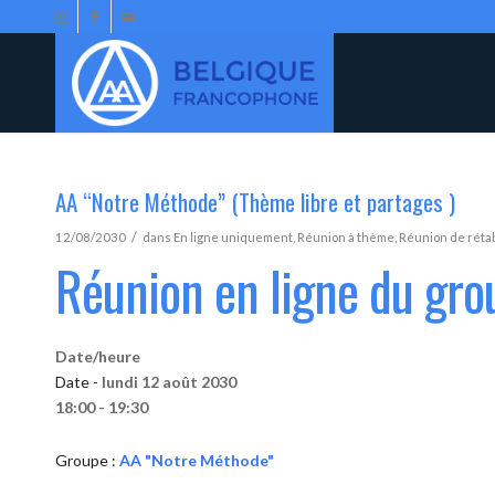
AA “Notre Méthode” (Thème libre et partages )
/
12/08/2030
dans
En ligne uniquement
,
Réunion à thème
,
Réunion de réta
Réunion en ligne du gr
Date/heure
Date -
lundi 12 août 2030
18:00 - 19:30
Groupe :
AA "Notre Méthode"