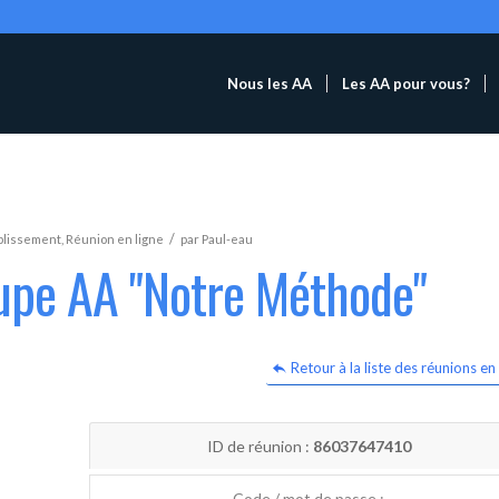
Nous les AA
Les AA pour vous?
/
blissement
,
Réunion en ligne
par
Paul-eau
oupe AA "Notre Méthode"
Retour à la liste des réunions en 
ID de réunion :
86037647410
Code / mot de passe :