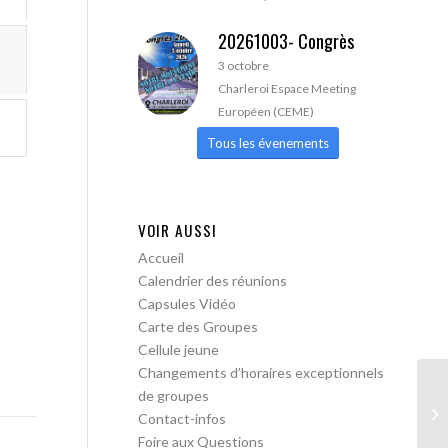
20261003- Congrès
3 octobre
Charleroi Espace Meeting
Européen (CEME)
Tous les évenements
VOIR AUSSI
Accueil
Calendrier des réunions
Capsules Vidéo
Carte des Groupes
Cellule jeune
Changements d’horaires exceptionnels
de groupes
AA
Contact-infos
pa
Foire aux Questions