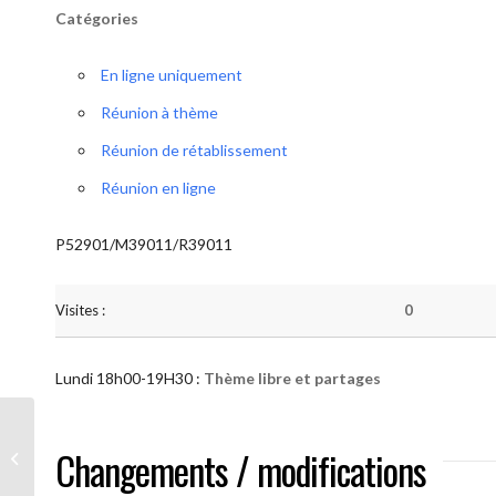
Catégories
En ligne uniquement
Réunion à thème
Réunion de rétablissement
Réunion en ligne
P52901/M39011/R39011
Visites :
0
Lundi 18h00-19H30 :
Thème libre et partages
AA “Notre Méthode” (Thème libre et
Changements / modifications
partages )