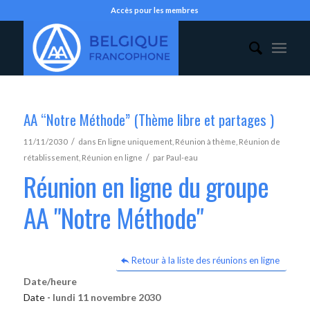
Accès pour les membres
AA “Notre Méthode” (Thème libre et partages )
/
11/11/2030
dans
En ligne uniquement
,
Réunion à thème
,
Réunion de
/
rétablissement
,
Réunion en ligne
par
Paul-eau
Réunion en ligne du groupe
AA "Notre Méthode"
Retour à la liste des réunions en ligne
Date/heure
Date -
lundi 11 novembre 2030