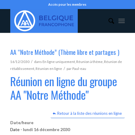
Accès pour les membres
AA “Notre Méthode” (Thème libre et partages )
/
16/12/2030
dans
En ligne uniquement
,
Réunion à thème
,
Réunion de
/
rétablissement
,
Réunion en ligne
par
Paul-eau
Réunion en ligne du groupe
AA "Notre Méthode"
Retour à la liste des réunions en ligne
Date/heure
Date -
lundi 16 décembre 2030