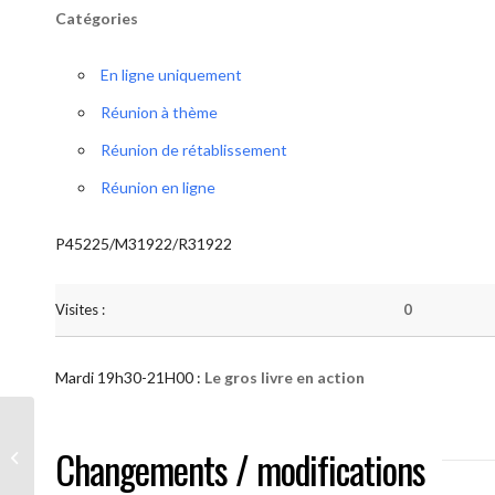
Catégories
En ligne uniquement
Réunion à thème
Réunion de rétablissement
Réunion en ligne
P45225/M31922/R31922
Visites :
0
Mardi 19h30-21H00 :
Le gros livre en action
AA “Notre Méthode” (Le gros livre en
Changements / modifications
action )