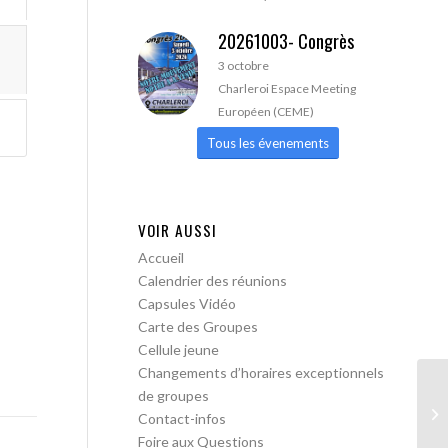
20261003- Congrès
3 octobre
Charleroi Espace Meeting
Européen (CEME)
Tous les évenements
VOIR AUSSI
Accueil
Calendrier des réunions
Capsules Vidéo
Carte des Groupes
Cellule jeune
Changements d’horaires exceptionnels
de groupes
AA
Contact-infos
ac
Foire aux Questions