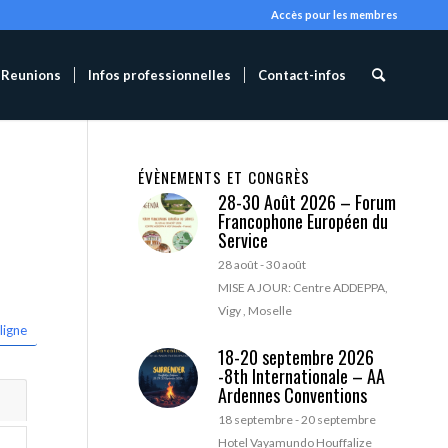
Accès pour les membres
Reunions
Infos professionnelles
Contact-infos
ÉVÈNEMENTS ET CONGRÈS
28-30 Août 2026 – Forum
Francophone Européen du
Service
28 août
-
30 août
MISE A JOUR: Centre ADDEPPA,
Vigy , Moselle
ligne
18-20 septembre 2026
-8th Internationale – AA
Ardennes Conventions
18 septembre
-
20 septembre
Hotel Vayamundo Houffalize