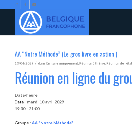
AA “Notre Méthode” (Le gros livre en action )
/
10/04/2029
dans
En ligne uniquement
,
Réunion à thème
,
Réunion de réta
Réunion en ligne du gr
Date/heure
Date -
mardi 10 avril 2029
19:30 - 21:00
Groupe :
AA "Notre Méthode"