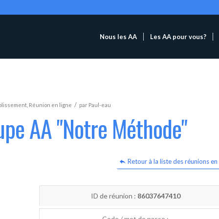
Nous les AA
Les AA pour vous?
/
blissement
,
Réunion en ligne
par
Paul-eau
oupe AA "Notre Méthode"
Retour à la liste des réunions en 
ID de réunion :
86037647410
Code / mot de passe :