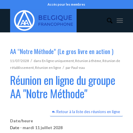
Accès pour les membres
AA “Notre Méthode” (Le gros livre en action )
/
11/07/2028
dans
En ligne uniquement
,
Réunion à thème
,
Réunion de
/
rétablissement
,
Réunion en ligne
par
Paul-eau
Réunion en ligne du groupe
AA "Notre Méthode"
Retour à la liste des réunions en ligne
Date/heure
Date -
mardi 11 juillet 2028