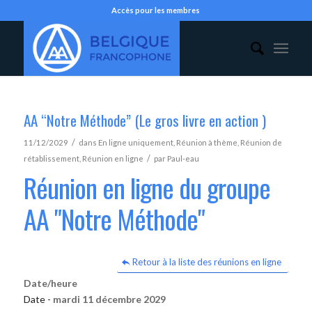
Accès pour les membres
AA “Notre Méthode” (Le gros livre en action )
/
11/12/2029
dans
En ligne uniquement
,
Réunion à thème
,
Réunion de
/
rétablissement
,
Réunion en ligne
par
Paul-eau
Réunion en ligne du groupe
AA "Notre Méthode"
Retour à la liste des réunions en ligne
Date/heure
Date -
mardi 11 décembre 2029